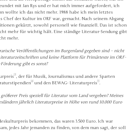
reundet mit Jan Rys und er hat mich immer aufgefordert, ich
 wollte ich das nicht mehr. 1988 habe ich mein letztes
ls Chef der Kultur im ORF war, gemacht. Nach seinem Abgang
ionen gekürzt, sowohl personell wie finanziell. Das ist schon
icht mehr für wichtig hält. Eine ständige Literatur-Sendung gibt
cht mehr.
rarische Veröffentlichungen im Burgenland gegeben sind – nicht
Literaturzeitschriften und keine Plattform für Primärtexte im ORF-
Förderung gibt es sonst?
[3]
urpreis
, der für Musik, Journalismus und andere Sparten
[4]
[5]
raturstipendien
und den BEWAG- Literaturpreis
.
 größerer Preis speziell für Literatur vom Land vergeben? Meines
ländern jährlich Literaturpreise in Höhe von rund 10.000 Euro
deskulturpreis bekommen, das waren 3.500 Euro. Ich war
sam, jedes Jahr jemanden zu finden, von dem man sagt, der soll