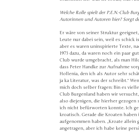
Welche Rolle spielt der P.E.N.-Club Burg
Autorinnen und Autoren hier? Sorgt der
Er wäre von seiner Struktur geeignet
Leute nur dabei sein, weil es schick i
aber es waren uninspirierte Texte, 
1973 dazu, da waren noch ein paar gute
Club wurde umgebracht, als man Hilde
dass Peter Handke zur Aufnahme vorg
Hollenia, den ich als Autor sehr schä
ja ka Literatur, was der schreibt.“ W
mich doch selber fragen: Bin es vielle
Club Burgenland haben wir versucht, 
also diejenigen, die hierher gezoge
ich nicht befürworten konnte. Ich ge
kroatisch. Gerade die Kroaten haben 
aufgenommen haben. „Kroate allein g
angetragen, aber ich habe keine per