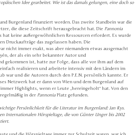
opäischen Idee gearbeitet. Wie ist das damals gelungen, eine doch so
and Burgenland finanziert worden. Das zweite Standbein war die
tzer, die diese Zeitschrift herausgebracht hat. Die
Pannonia
as hat keine außergewöhnlichen Ressourcen erfordert. Es wurde
en Druckaufträge das zugelassen haben. Die
ar nicht immer exakt, was aber niemandem etwas ausgemacht
n, der als ein sehr bekannter Autor und
nd gekommen ist, hatte zur Folge, dass alle vor ihm auf dem
einfach realisieren und arbeitete intensiv mit den Ländern im
ub war und die Autoren durch den P.E.N. persönlich kannte. Er
eses Netzwerk hat er dann von Wien und dem Burgenland auf
 immer Highlights, wenn er Leute „hereingeholt“ hat. Von den
 regelmäßig in der
Pannonia
Platz gefunden.
ichtige Persönlichkeit für die Literatur im Burgenland: Jan Rys.
en Internationalen Hörspieltage, die von Günter Unger bis 2002
iert.
sste und die Hörspieltage immer zur Schulzeit waren, war ich