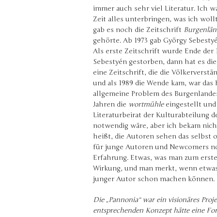
immer auch sehr viel Literatur. Ich w
Zeit alles unterbringen, was ich wol
gab es noch die Zeitschrift
Burgenlän
gehörte. Ab 1973 gab György Sebesty
Als erste Zeitschrift wurde Ende der
Sebestyén gestorben, dann hat es di
eine Zeitschrift, die die Völkervers
und als 1989 die Wende kam, war das H
allgemeine Problem des Burgenlandes
Jahren die
wortmühle
eingestellt und
Literaturbeirat der Kulturabteilung d
notwendig wäre, aber ich bekam nic
heißt, die Autoren sehen das selbst o
für junge Autoren und Newcomers not
Erfahrung. Etwas, was man zum ersten
Wirkung, und man merkt, wenn etwas v
junger Autor schon machen können.
Die „Pannonia“ war ein visionäres Proje
entsprechenden Konzept hätte eine For