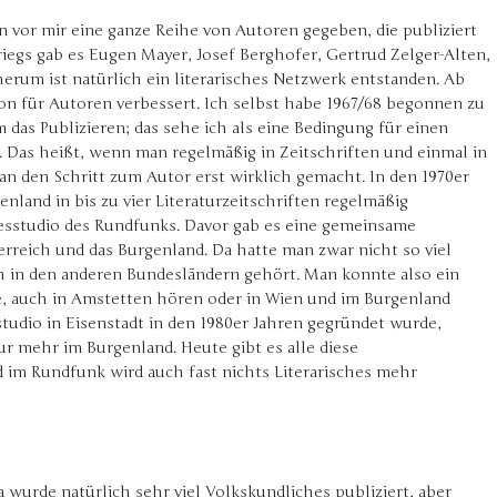
n vor mir eine ganze Reihe von Autoren gegeben, die publiziert
riegs gab es Eugen Mayer, Josef Berghofer, Gertrud Zelger-Alten,
erum ist natürlich ein literarisches Netzwerk entstanden. Ab
tion für Autoren verbessert. Ich selbst habe 1967/68 begonnen zu
m das Publizieren; das sehe ich als eine Bedingung für einen
. Das heißt, wenn man regelmäßig in Zeitschriften und einmal in
n den Schritt zum Autor erst wirklich gemacht. In den 1970er
nland in bis zu vier Literaturzeitschriften regelmäßig
esstudio des Rundfunks. Davor gab es eine gemeinsame
rreich und das Burgenland. Da hatte man zwar nicht so viel
h in den anderen Bundesländern gehört. Man konnte also ein
e, auch in Amstetten hören oder in Wien und im Burgenland
studio in Eisenstadt in den 1980er Jahren gegründet wurde,
r mehr im Burgenland. Heute gibt es alle diese
d im Rundfunk wird auch fast nichts Literarisches mehr
da wurde natürlich sehr viel Volkskundliches publiziert, aber