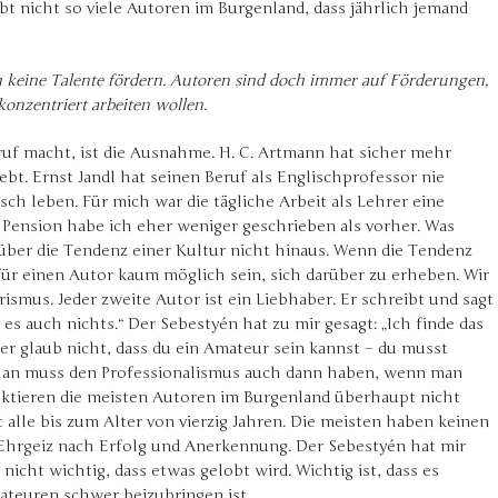
gibt nicht so viele Autoren im Burgenland, dass jährlich jemand
 keine Talente fördern. Autoren sind doch immer auf Förderungen,
onzentriert arbeiten wollen.
ruf macht, ist die Ausnahme. H. C. Artmann hat sicher mehr
bt. Ernst Jandl hat seinen Beruf als Englischprofessor nie
ch leben. Für mich war die tägliche Arbeit als Lehrer eine
r Pension habe ich eher weniger geschrieben als vorher. Was
über die Tendenz einer Kultur nicht hinaus. Wenn die Tendenz
 für einen Autor kaum möglich sein, sich darüber zu erheben. Wir
ismus. Jeder zweite Autor ist ein Liebhaber. Er schreibt und sagt
es auch nichts.“ Der Sebestyén hat zu mir gesagt: „Ich finde das
ber glaub nicht, dass du ein Amateur sein kannst – du musst
“ Man muss den Professionalismus auch dann haben, wenn man
flektieren die meisten Autoren im Burgenland überhaupt nicht
t alle bis zum Alter von vierzig Jahren. Die meisten haben keinen
in Ehrgeiz nach Erfolg und Anerkennung. Der Sebestyén hat mir
t nicht wichtig, dass etwas gelobt wird. Wichtig ist, dass es
mateuren schwer beizubringen ist.