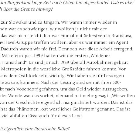
m Burgenland lange Zeit nach Osten hin abgeschottet. Gab es über
ch über die Grenze hinweg?
t zur Slowakei und zu Ungarn. Wir waren immer wieder in
en war es schwieriger, wir wollten ja nicht mit der
as war nicht leicht. Ich war einmal mit Sebestyén in Bratislava,
av Havel-Gruppe treffen wollten, aber es war immer ein Agent
i. Dadurch waren wir nie frei. Dennoch war diese Arbeit erregend,
 Mitteleuropas. 1999 hatten wir die ersten „Windener
ransitland“. Es sind ja nach 1989 überall Autobahnen gebaut
 Metropolen in die westliche Großstädte fahren konnte. Vor
 aus dem Ostblock sehr wichtig. Wir haben sie für Lesungen
ne zu uns kommen. Nach der Lesung sind sie mit ihrer 300-
kt nach Vösendorf gefahren, um das Geld wieder auszugeben.
 der Wende war das vorbei, niemand hat mehr gesagt: „Wir wollen
von der Geschichte eigentlich marginalisiert worden. Das ist das
hat das Phänomen „ost-westlicher Golfstrom“ genannt. Das ist
 viel abfallen lässt auch für dieses Land.
 eigentlich eine literarische Blüte?