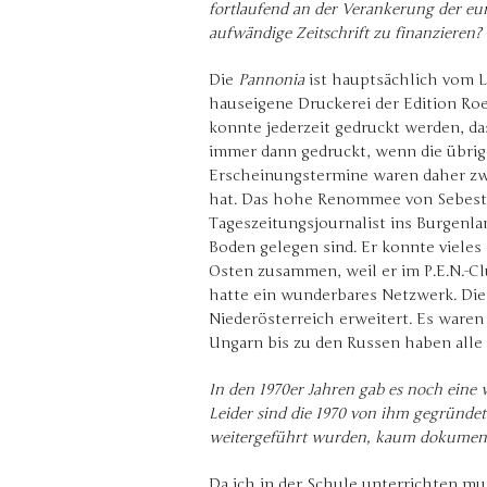
fortlaufend an der Verankerung der eur
aufwändige Zeitschrift zu finanzieren?
Die
Pannonia
ist hauptsächlich vom L
hauseigene Druckerei der Edition Roe
konnte jederzeit gedruckt werden, d
immer dann gedruckt, wenn die übrig
Erscheinungstermine waren daher zw
hat. Das hohe Renommee von Sebestyé
Tageszeitungsjournalist ins Burgenla
Boden gelegen sind. Er konnte vieles 
Osten zusammen, weil er im P.E.N.-Cl
hatte ein wunderbares Netzwerk. Di
Niederösterreich erweitert. Es waren
Ungarn bis zu den Russen haben alle
In den 1970er Jahren gab es noch eine w
Leider sind die 1970 von ihm gegründet
weitergeführt wurden, kaum dokument
Da ich in der Schule unterrichten mu