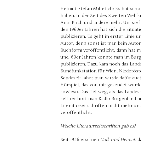
Helmut Stefan Milletich: Es hat scho
haben. In der Zeit des Zweiten Weltk
Anni Pirch und andere mehr. Um sie h
den 1960er Jahren hat sich die Situa
publizieren. Es geht in erster Linie u
Autor, denn sonst ist man kein Autor
Buchform veröffentlicht, dann hat ma
und -80er Jahren konnte man im Burge
publizieren. Dazu kam noch das Land
Rundfunkstation für Wien, Niederöste
Sendezeit, aber man wurde dafür auc
Hörspiel, das von mir gesendet wurd
sowieso. Das fiel weg, als das Landes
seither hört man Radio Burgenland nu
Literaturzeitschriften nicht mehr un
veröffentlicht.
Welche Literaturzeitschriften gab es?
Seit 1946 erschien
Volk und Heimat
, 