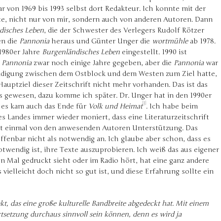
ar von 1969 bis 1993 selbst dort Redakteur. Ich konnte mit der
lte, nicht nur von mir, sondern auch von anderen Autoren. Dann
disches Leben
, die der Schwester des Verlegers Rudolf Rötzer
én die
Pannonia
heraus und Günter Unger die
wortmühle
ab 1978.
 1980er Jahre
Burgenländisches Leben
eingestellt. 1990 ist
e
Pannonia
zwar noch einige Jahre gegeben, aber die
Pannonia
war
tändigung zwischen dem Ostblock und dem Westen zum Ziel hatte,
auptziel dieser Zeitschrift nicht mehr vorhanden. Das ist das
 gewesen, dazu komme ich später. Dr. Unger hat in den 1990er
[1]
 es kam auch das Ende für
Volk und Heimat
. Ich habe beim
es Landes immer wieder moniert, dass eine Literaturzeitschrift
ht einmal von den anwesenden Autoren Unterstützung. Das
ffenbar nicht als notwendig an. Ich glaube aber schon, dass es
wendig ist, ihre Texte auszuprobieren. Ich weiß das aus eigener
 Mal gedruckt sieht oder im Radio hört, hat eine ganz andere
ielleicht doch nicht so gut ist, und diese Erfahrung sollte ein
kt, das eine große kulturelle Bandbreite abgedeckt hat. Mit einem
tsetzung durchaus sinnvoll sein können, denn es wird ja