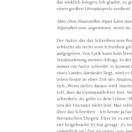
das wirklich kriegen. Ich glaube, es 
einen großen Literaturpreis verdient.
Aber ohne finanziellen Input kann man
Stipendien usw. angewiesen, wenn sie k
Der Autor, der das Schreiben zum Be
schlecht als recht vom Schreiben gele
aufgegeben. Von Lyrik kann kein Mens
Strukturierung meines Alltags. In de
immer ein Autor schreibt, er kommt 
eines Landes darnieder liegt, wird es
leben heute in einer Zeit des Amateur
sich „Wenn nichts daraus wird, macht 
toll, dass du Gymnasiallehrer bist. A
schreiben, als gelte es dein Leben.
von der Literatur nicht lebt. Nur re
über das Schreiben – ich kenne ja fas
literarischen Ehrgeiz. Eher ist es e
viel beigebracht. Er hat gesagt: „Es is
ordentlich ist.“ Das ist etwas, was A