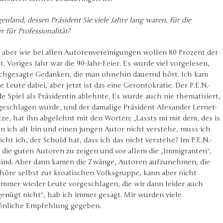
enland, dessen Präsident Sie viele Jahre lang waren, für die
 für Professionalität?
, aber wie bei allen Autorenvereinigungen wollen 80 Prozent der
st. Voriges Jahr war die 90-Jahr-Feier. Es wurde viel vorgelesen,
nachgesagte Gedanken, die man ohnehin dauernd hört. Ich kam
 Leute dabei, aber jetzt ist das eine Gerontokratie. Der P.E.N.-
 Spiel als Präsidentin ablehnte. Es wurde auch nie thematisiert,
eschlagen wurde, und der damalige Präsident Alexander Lernet-
tze, hat ihn abgelehnt mit den Worten: „Lassts mi mit dem, des is
enn ich alt bin und einen jungen Autor nicht verstehe, muss ich
icht ich, der Schuld hat, dass ich das nicht verstehe? Im P.E.N.-
die guten Autoren zu zeigen und vor allem die „Immigranten“,
n sind. Aber dann kamen die Zwänge, Autoren aufzunehmen, die
höre selbst zur kroatischen Volksgruppe, kann aber nicht
immer wieder Leute vorgeschlagen, die wir dann leider auch
enügt nicht“, hab ich immer gesagt. Mir wurden viele
sönliche Empfehlung gegeben.