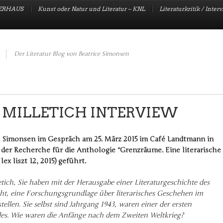
UERHAUS
Kunst oder Natur und Literatur – KNL
Literaturkritik / Inter
Der Literatur Blog von Beatrice Simonsen
 MILLETICH INTERVIEW
e Simonsen im Gespräch am 25. März 2015 im Café Landtmann in
der Recherche für die Anthologie “Grenzräume. Eine literarische
x liszt 12, 2015) geführt.
etich, Sie haben mit der Herausgabe einer Literaturgeschichte des
ht, eine Forschungsgrundlage über literarisches Geschehen im
ellen. Sie selbst sind Jahrgang 1943, waren einer der ersten
ndes. Wie waren die Anfänge nach dem Zweiten Weltkrieg?