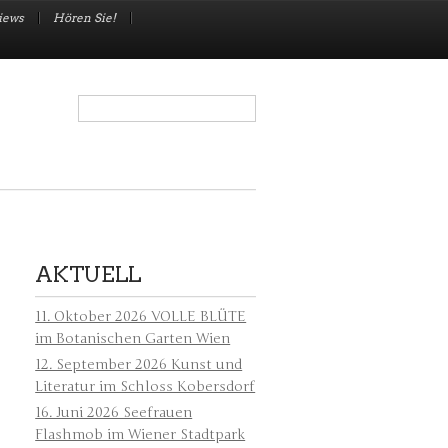
views
Hören Sie!
Search
AKTUELL
11. Oktober 2026 VOLLE BLÜTE
im Botanischen Garten Wien
12. September 2026 Kunst und
Literatur im Schloss Kobersdorf
16. Juni 2026 Seefrauen
Flashmob im Wiener Stadtpark