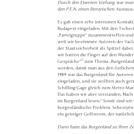
Durch den Eisernen Vorhang war man i
den P.E.N. einen literarischen Austaus
Es gab einen sehr intensiven Kontak
Budapest eingeladen. Mit den Tschech
„Parteigruppe“ zusammentreffen und d
weil wir bestimmte Autoren der Vacl
der Staatssicherheit als Spitzel dabe
wir hatten die Finger auf den Wunden
[6]
Gespräche“
zum Thema „Burgenland T
worden, damit man aus den östlichen
1989 war das Burgenland für Autoren
eingeladen, und sie wollten auch ger
Schilling-Gage gleich zum Metro-Mar
Das haben wir aber verstanden. Nach
im Burgenland lesen.“ Somit sind wir 
burgenländische Problem. Sebestyén 
ein geistiger Golfstrom, der natürlich
Dann hatte das Burgenland zu Ihrer Zeit