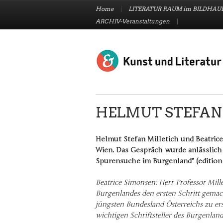
Skip to content
Menu
Home
LITERATUR RAUM im BILDHA
ARCHIV-Veranstaltungen
HELMUT STEFAN
Helmut Stefan Milletich und Beatric
Wien. Das Gespräch wurde anlässlich 
Spurensuche im Burgenland” (edition le
Beatrice Simonsen: Herr Professor Mill
Burgenlandes den ersten Schritt gemac
jüngsten Bundesland Österreichs zu erst
wichtigen Schriftsteller des Burgenla