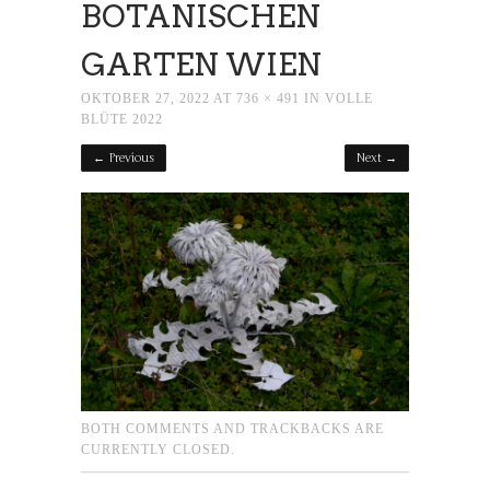
BOTANISCHEN
GARTEN WIEN
OKTOBER 27, 2022
AT
736 × 491
IN
VOLLE
BLÜTE 2022
← Previous
Next →
BOTH COMMENTS AND TRACKBACKS ARE
CURRENTLY CLOSED.