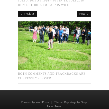
JULI 5, 2018
AT
1024 × 681
IN
15. JULI 2018
HOME STORIES IM PALAIS WILD
← Previous
Next →
BOTH COMMENTS AND TRACKBACKS ARE
CURRENTLY CLOSED.
Powered by WordPress
|
Theme:
Reportage
by
Graph
Paper Press
.