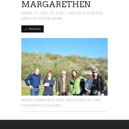
MARGARETHEN
APRIL 13, 2017
AT
2128 × 1416
IN
NACHLESE:
SPRACH FEUER WERK
← Previous
BOTH COMMENTS AND TRACKBACKS ARE
CURRENTLY CLOSED.