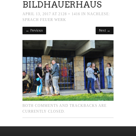
BILDHAUERHAUS
APRIL 13, 2017
AT
2128 × 1416
IN
NACHLESE:
SPRACH FEUER WERK
← Previous
Next →
BOTH COMMENTS AND TRACKBACKS ARE
CURRENTLY CLOSED.