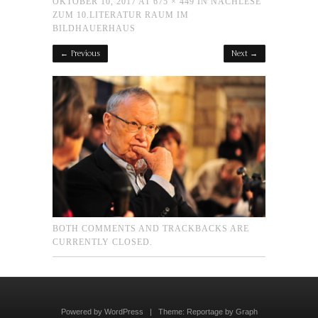
OKTOBER 10, 2017
AT
675 × 449
IN
NACHLESE
ZUM 10.LITERATUR RAUM IM
BILDHAUERHAUS
← Previous
Next →
BOTH COMMENTS AND TRACKBACKS ARE
CURRENTLY CLOSED.
Powered by WordPress
|
Theme:
Reportage
by
Graph