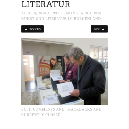
LITERATUR
APRIL 9, 2018
AT
991 × 768
IN
7. APRIL 2018
KUNST UND LITERATUR IM BURGENLAND
← Previous
Next →
BOTH COMMENTS AND TRACKBACKS ARE
CURRENTLY CLOSED.