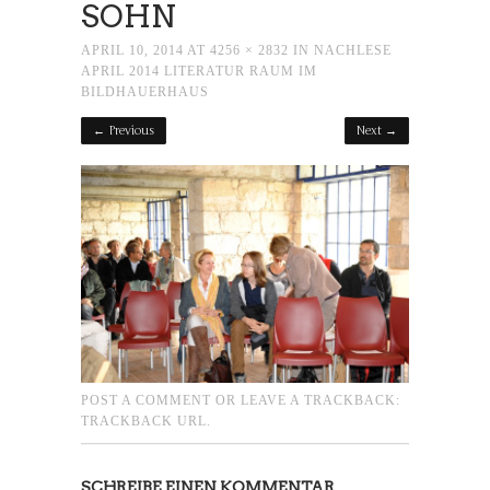
SOHN
APRIL 10, 2014
AT
4256 × 2832
IN
NACHLESE
APRIL 2014 LITERATUR RAUM IM
BILDHAUERHAUS
← Previous
Next →
POST A COMMENT
OR LEAVE A TRACKBACK:
TRACKBACK URL
.
SCHREIBE EINEN KOMMENTAR