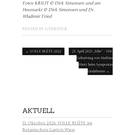
Fotos KRILIT © Dirk Simonsen und am
Heumarkt © Dirk Simonsen und Dr.
Wladimir Fried
POSTED IN
LITERATUR
Post navigation
←
VOLLE BLÜTE 2022
23. April 2023 „Erbe“ – 100.
Geburtstag von Mathias
Hietz beim Symposion
Lindabrunn
→
AKTUELL
11. Oktober 2026 VOLLE BLÜTE im
Botanischen Garten Wien