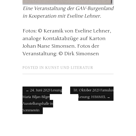
Eine Veranstaltung der GAV-Burgenland
in Kooperation mit Eveline Lehner.
Fotos: © Keramik von Eveline Lehner,
analoge Kontaktabzüge auf Karton
Johan Nane Simonsen. Fotos der
Veranstaltung: © Dirk Simonsen
POSTED IN
KUNST UND LITERATUR
Post navigation
←
24. Juni 2023 Lesung
10. Oktober 2023 Famulus
Maria Biljan-Bilger
Lesung: HIMMEL
→
Ausstellungshalle in
Sommerein