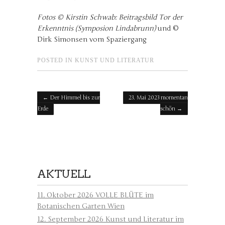
Fotos © Kirstin Schwab: Beitragsbild Tor der
Erkenntnis (Symposion Lindabrunn)
und ©
Dirk Simonsen vom Spaziergang
POSTED IN
KUNST UND LITERATUR
Post navigation
←
Der Himmel bis zur
23. Mai 2023 momentan
Erde
schön
→
AKTUELL
11. Oktober 2026 VOLLE BLÜTE im
Botanischen Garten Wien
12. September 2026 Kunst und Literatur im