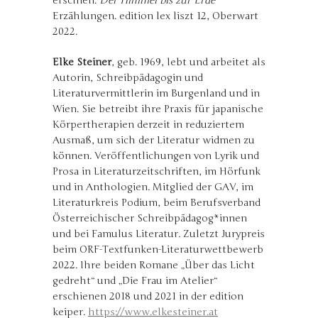
erschien:
Der Himmel bis zur Erde
Erzählungen. edition lex liszt 12, Oberwart
2022.
Elke Steiner
, geb. 1969, lebt und arbeitet als
Autorin, Schreibpädagogin und
Literaturvermittlerin im Burgenland und in
Wien. Sie betreibt ihre Praxis für japanische
Körpertherapien derzeit in reduziertem
Ausmaß, um sich der Literatur widmen zu
können. Veröffentlichungen von Lyrik und
Prosa in Literaturzeitschriften, im Hörfunk
und in Anthologien. Mitglied der GAV, im
Literaturkreis Podium, beim Berufsverband
Österreichischer Schreibpädagog*innen
und bei Famulus Literatur. Zuletzt Jurypreis
beim ORF-Textfunken-Literaturwettbewerb
2022. Ihre beiden Romane „Über das Licht
gedreht“ und „Die Frau im Atelier“
erschienen 2018 und 2021 in der edition
keiper.
https://www.elkesteiner.at