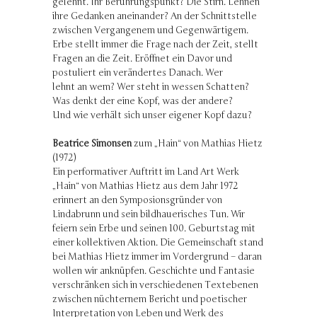
gelehnt. Ihr Berührungspunkt? Die Stirn. Lehnen
ihre Gedanken aneinander? An der Schnittstelle
zwischen Vergangenem und Gegenwärtigem.
Erbe stellt immer die Frage nach der Zeit, stellt
Fragen an die Zeit. Eröffnet ein Davor und
postuliert ein verändertes Danach. Wer
lehnt an wem? Wer steht in wessen Schatten?
Was denkt der eine Kopf, was der andere?
Und wie verhält sich unser eigener Kopf dazu?
Beatrice Simonsen
zum „Hain“ von Mathias Hietz
(1972)
Ein performativer Auftritt im Land Art Werk
„Hain“ von Mathias Hietz aus dem Jahr 1972
erinnert an den Symposionsgründer von
Lindabrunn und sein bildhauerisches Tun. Wir
feiern sein Erbe und seinen 100. Geburtstag mit
einer kollektiven Aktion. Die Gemeinschaft stand
bei Mathias Hietz immer im Vordergrund – daran
wollen wir anknüpfen. Geschichte und Fantasie
verschränken sich in verschiedenen Textebenen
zwischen nüchternem Bericht und poetischer
Interpretation von Leben und Werk des